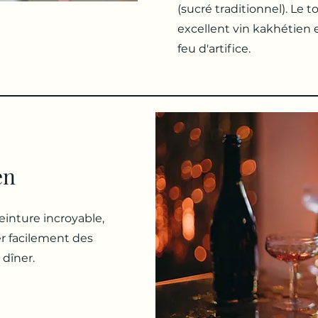
(sucré traditionnel). Le
excellent vin kakhétien 
feu d'artifice.
en
einture incroyable,
r facilement des
 dîner.