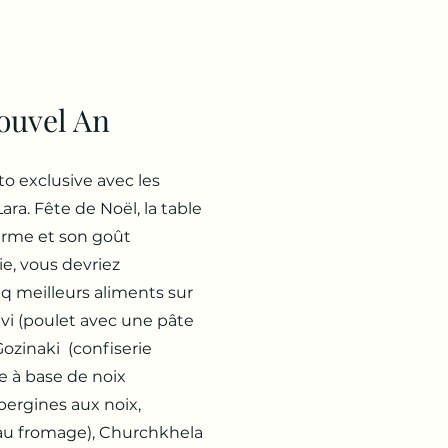
ouvel An
o exclusive avec les
ra. Fête de Noël, la table
arme et son goût
e, vous devriez
q meilleurs aliments sur
sivi (poulet avec une pâte
Gozinaki (confiserie
e à base de noix
bergines aux noix,
 au fromage), Churchkhela