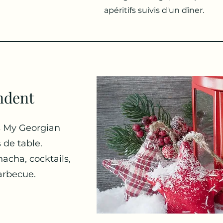
apéritifs suivis d'un dîner.
ndent
s My Georgian
 de table.
acha, cocktails,
arbecue.