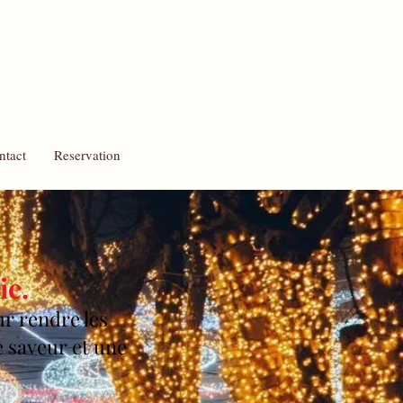
ntact
Reservation
ie.
r rendre les
e saveur et une