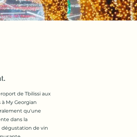
t.
roport de Tbilissi aux
s à My Georgian
néralement qu'une
nte dans la
 dégustation de vin
 amusante.