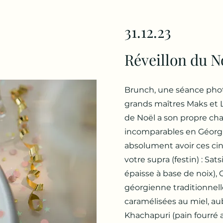
31.12.23
Réveillon du N
Brunch, une séance phot
grands maîtres Maks et La
de Noël a son propre ch
incomparables en Géorgi
absolument avoir ces cin
votre supra (festin) : Sat
épaisse à base de noix), 
géorgienne traditionnell
caramélisées au miel, au
Khachapuri (pain fourré