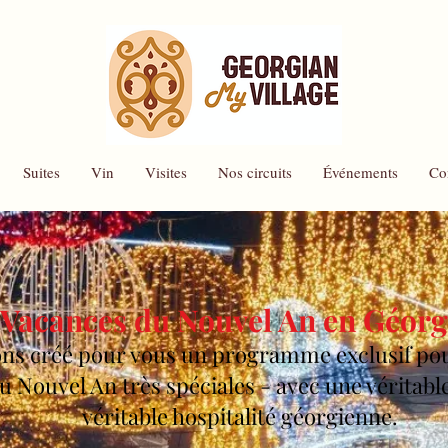
Suites
Vin
Visites
Nos circuits
Événements
Co
Vacances du Nouvel An en Géorg
ns créé pour vous un programme exclusif pou
 Nouvel An très spéciales - avec une véritabl
véritable hospitalité géorgienne.